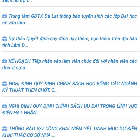
sách hỗ trợ t...
Trung tâm GDTX Đà Lạt thông báo tuyển sinh các lớp Đại học
hệ vừa làm ...
Dự thảo Quyết định quy định dạy thêm, học thêm trên địa bàn
tỉnh Lâm Đ...
KẾ HOẠCH Tiếp nhận vào làm viên chức đối với nhân viên các
đơn vị sự n...
NGHỊ ĐỊNH QUY ĐỊNH CHÍNH SÁCH HỌC BỔNG CÁC NGÀNH
KỸ THUẬT THEN CHỐT, C...
NGHỊ ĐỊNH QUY ĐỊNH CHÍNH SÁCH ƯU ĐÃI TRONG LĨNH VỰC
ĐIỆN HẠT NHÂN
THÔNG BÁO V/v CÔNG KHAI NIÊM YẾT DANH MỤC DỰ KIẾN
KHAI THÁC CƠ SỞ NHÀ ...