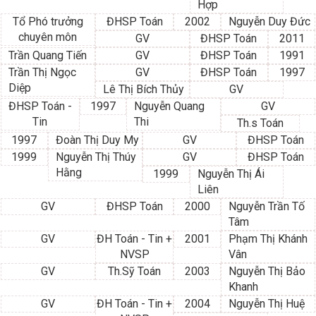
Hợp
Tổ Phó trưởng
ĐHSP Toán
2002
Nguyễn Duy Đức
chuyên môn
GV
ĐHSP Toán
2011
Trần Quang Tiến
GV
ĐHSP Toán
1991
Trần Thị Ngọc
GV
ĐHSP Toán
1997
Diệp
Lê Thị Bích Thủy
GV
ĐHSP Toán -
1997
Nguyễn Quang
GV
Tin
Thi
Th.s Toán
1997
Đoàn Thị Duy My
GV
ĐHSP Toán
1999
Nguyễn Thị Thúy
GV
ĐHSP Toán
Hằng
1999
Nguyễn Thị Ái
Liên
GV
ĐHSP Toán
2000
Nguyễn Trần Tố
Tâm
GV
ĐH Toán - Tin +
2001
Phạm Thị Khánh
NVSP
Vân
GV
Th.Sỹ Toán
2003
Nguyễn Thị Bảo
Khanh
GV
ĐH Toán - Tin +
2004
Nguyễn Thị Huệ