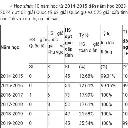
+ Học sinh:
10 năm học từ 2014-2015 đến năm học 2023-
2024 đạt: 02 giải Quốc tế, 62 giải Quốc gia và 575 giải cấp tỉnh
các lĩnh vực dự thi, cụ thể sau:
HS
Tỉ
HS giỏi
Tỷ lệ
Tỷ lệ
đạt
HS giỏi
Quốc
đ
giải
lên lớp
HS giỏi
Quốc tế
gia và
Năm học
ng
cấp
toàn diện
thẳng
Khu vực
T
tỉnh
SL
SL
SL
(%)
(%)
(%
2014-2015
0
6
45
12.68%
99.31%
1
2015-2016
0
2
54
12.61%
99.16%
99
2016-2017
1
6
73
17.99%
100%
1
2017-2018
0
8
53
17.61%
100%
1
2018-2019
0
2
47
21.58%
100%
1
2019-2020
0
1
45
35.54%
100%
99