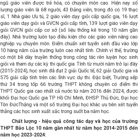
ngũ giáo viên được trẻ hóa, có chuyên môn cao. Hiện nay số
lượng giáo viên là 68 người, 43 Đảng viên, trong đó có 19 thạc
sĩ, 1 Nhà giáo Ưu tú, 2 giáo viên dạy giỏi cấp quốc gia, 16 lượt
giáo viên dạy giỏi và GVCN giỏi cấp tỉnh, 139 lượt giáo viên dạy
giỏi GVCN giỏi cấp cơ sở (số liệu thống kê trong 10 năm gần
đây). Nhà trường luôn tạo điều kiện cho các giáo viên nâng cao
nghiệp vụ chuyên môn. Điểm chuẩn xét tuyển sinh đầu vào lớp
10 hàng năm của trường luôn cao nhất tỉnh. Chính vì thế, trường
có một bề dày truyền thống trong công tác rèn luyện học sinh
giỏi và tham dự các kỳ thi quốc gia. Tính từ mười năm trở lại đây
(2015-2024), học sinh đã đạt 2 giải Quốc tế, 62 giải Quốc gia và
575 giải cấp tỉnh trên các lĩnh vực dự thi. Đặc biệt, Trường xếp
thứ 34 trong tốp 66 trường THPT không chuyên có điểm thi
THPT Quốc gia cao nhất cả nước từ năm 2016 đến 2024, được
khối Đại học Quốc gia TP Hồ Chí Minh, ĐHSP Thủ Đức, Đại học
Tôn ĐứcThắng và một số trường Đại học khác ưu tiên xét tuyển
thẳng các học sinh xuất sắc trong suốt ba năm học.
Chất lượng
-
hiệu quả công tác dạy và học
của trường
THPT Bảo Lộc
10
năm
gần nhất
từ năm học 2014-2015 đến
năm học 2023-2024
: