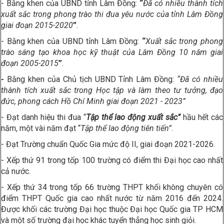
- Bằng khen của UBND tỉnh Lâm Đồng:
“
Đã có nhiều thành tích
xuất sắc trong phong trào thi đua yêu nước của tỉnh Lâm Đồng
giai đoạn 2015-2020
”
.
- Bằng khen của UBND tỉnh Lâm Đồng:
“
Xuất sắc trong phong
trào sáng tạo khoa học kỹ thuật của Lâm Đồng 10 năm giai
đoạn 2005-2015
”
.
-
Bằng khen của Chủ tịch UBND Tỉnh Lâm Đồng:
“Đã có nhiều
thành tích xuất sắc trong Học tập và làm theo tư tưởng, đạo
đức, phong cách Hồ Chí Minh giai đoạn 2021 - 2023”
- Đạt danh hiệu thi đua “
Tập thể lao động xuất sắc”
hầu hết các
năm, một vài năm đạt “
Tập thể lao động tiên tiến”
.
- Đạt Trường chuẩn Quốc Gia mức độ II, giai đoạn 2021-2026.
- Xếp thứ 91 trong tốp 100 trường có điểm thi Đại học cao nhất
cả nước.
- Xếp thứ 34 trong tốp 66 trường THPT khối không chuyên có
điểm THPT Quốc gia cao nhất nước từ năm 2016 đến 2024.
Được khối các trường Đại học thuộc Đại học Quốc gia TP HCM
và một số trường đại học khác tuyển thẳng học sinh giỏi.