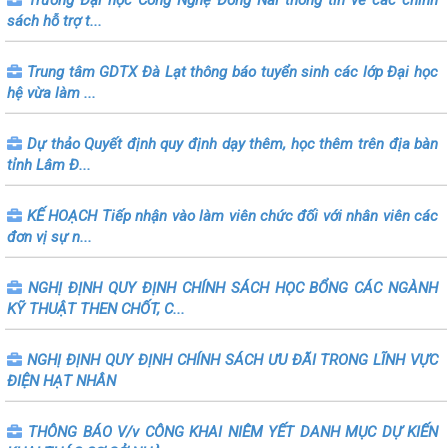
sách hỗ trợ t...
Trung tâm GDTX Đà Lạt thông báo tuyển sinh các lớp Đại học
hệ vừa làm ...
Dự thảo Quyết định quy định dạy thêm, học thêm trên địa bàn
tỉnh Lâm Đ...
KẾ HOẠCH Tiếp nhận vào làm viên chức đối với nhân viên các
đơn vị sự n...
NGHỊ ĐỊNH QUY ĐỊNH CHÍNH SÁCH HỌC BỔNG CÁC NGÀNH
KỸ THUẬT THEN CHỐT, C...
NGHỊ ĐỊNH QUY ĐỊNH CHÍNH SÁCH ƯU ĐÃI TRONG LĨNH VỰC
ĐIỆN HẠT NHÂN
THÔNG BÁO V/v CÔNG KHAI NIÊM YẾT DANH MỤC DỰ KIẾN