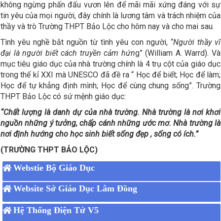
không ngừng phấn đấu vươn lên để mãi mãi xứng đáng với sự
tin yêu của mọi người, đây chính là lương tâm và trách nhiệm của
thầy và trò Trường THPT Bảo Lộc cho hôm nay và cho mai sau.
Tình yêu nghề bắt nguồn từ tình yêu con người, “
Người thầy vĩ
đại là người biết cách truyền cảm hứn
g” (William A. Warrd). Và
mục tiêu giáo dục của nhà trường chính là 4 trụ cột của giáo dục
trong thế kỉ XXI mà UNESCO đã đề ra “ Học để biết; Học để làm;
Học để tự khẳng định mình; Học để cùng chung sống”. Trường
THPT Bảo Lộc có sứ mệnh giáo dục:
“Chất lượng là danh dự của nhà trường. Nhà trường là nơi khơi
nguồn những ý tưởng, chấp cánh những ước mơ. Nhà trường là
nơi định hướng cho học sinh biết sống đẹp , sống có ích.”
(TRƯỜNG THPT BẢO LỘC)
Webstie Bộ Giáo Dục
Website Sở Giáo Dục Lâm Đồng
Hệ Thống Điện Tử V5