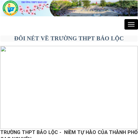
Tog
nav
ĐÔI NÉT VỀ TRƯỜNG THPT BẢO LỘC
TRƯỜNG
THPT BẢO LỘC -
NIỀM TỰ HÀO CỦA THÀNH PHỐ