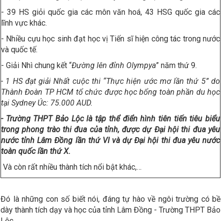
- 39 HS giỏi quốc gia các môn văn hoá, 43 HSG quốc gia các
lĩnh vực khác.
- Nhiều cựu học sinh đạt học vị Tiến sĩ hiện công tác trong nước
và quốc tế.
- Giải Nhì chung kết “
Đường lên đỉnh Olympya
” năm thứ 9.
- 1 HS đạt giải Nhất cuộc thi
“Thực hiện ước mơ lần thứ 5” do
Thành Đoàn TP HCM tổ chức được học bổng toàn phần du học
tại Sydney Úc: 75.000 AUD.
- Trường THPT Bảo Lộc là tập thể điển hình tiên tiến tiêu biểu
trong phong trào thi đua của tỉnh, được dự Đại hội thi đua yêu
nước tỉnh Lâm Đồng lần thứ VI và dự Đại hội thi đua yêu nước
toàn quốc lần thứ X.
Và còn rất nhiều thành tích nổi bật khác,…
Đó là những con số biết nói, đáng tự hào về ngôi trường có bề
dày thành tích dạy và học của tỉnh Lâm Đồng - Trường THPT Bảo
Lộc.