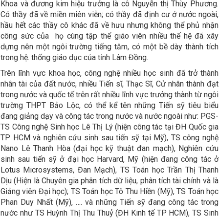
Khoa và đương kim hiệu trưởng là cô Nguyễn thị Thùy Phương.
Có thầy đã về miền miên viễn; có thầy đã định cư ở nước ngoài,
hầu hết các thầy cô khác đã về hưu nhưng không thể phủ nhận
công sức của họ cùng tập thể giáo viên nhiều thế hệ đã xây
dựng nên một ngôi trường tiếng tăm, có một bề dày thành tích
trong hệ. thống giáo dục của tỉnh Lâm Đồng.
Trên lĩnh vực khoa học, công nghệ nhiều học sinh đã trở thành
nhân tài của đất nước, nhiều Tiến sĩ, Thạc Sĩ, Cử nhân thành đạt
trong nước và quốc tế trên rất nhiều lĩnh vực trưởng thành từ ngôi
trường THPT Bảo Lộc, có thể kể tên những Tiến sỹ tiêu biểu
đang giảng dạy và công tác trong nước và nước ngoài như: PGS-
TS Công nghệ Sinh học Lê Thị Lý (hiện công tác tại ĐH Quốc gia
TP HCM và nghiên cứu sinh sau tiến sỹ tại Mỹ), TS công nghệ
Nano Lê Thanh Hòa (đại học kỹ thuật đan mạch), Nghiên cứu
sinh sau tiến sỹ ở đại học Harvard, Mỹ (hiện đang công tác ở
Lotus Microsystems, Đan Mạch), TS Toán học Trần Thị Thanh
Dịu (Hiện là Chuyên gia phân tích dữ liệu, phân tích tài chính và là
Giảng viên Đại học); TS Toán học Tô Thu Hiền (Mỹ), TS Toán học
Phan Duy Nhất (Mỹ), …. và những Tiến sỹ đang công tác trong
nước như TS Huỳnh Thị Thu Thuỷ (ĐH Kinh tế TP HCM), TS Sinh