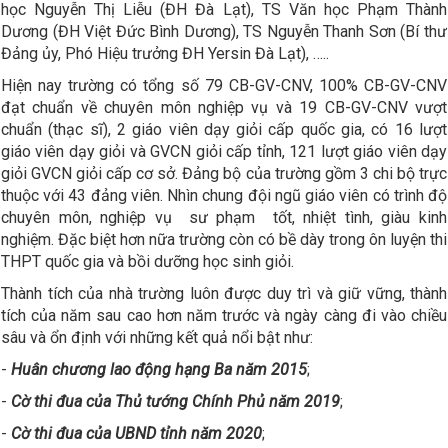
học Nguyễn Thị Liễu (ĐH Đà Lạt), TS Văn học Phạm Thành
Dương (ĐH Việt Đức Bình Dương), TS Nguyễn Thanh Sơn (Bí thư
Đảng ủy, Phó Hiệu trưởng ĐH Yersin Đà Lạt), …..
Hiện nay trường có tổng số 79 CB-GV-CNV, 100% CB-GV-CNV
đạt chuẩn về chuyên môn nghiệp vụ và 19 CB-GV-CNV vượt
chuẩn (thạc sĩ), 2 giáo viên dạy giỏi cấp quốc gia, có 16 lượt
giáo viên dạy giỏi và GVCN giỏi cấp tỉnh, 121 lượt giáo viên dạy
giỏi GVCN giỏi cấp cơ sở. Đảng bộ của trường gồm 3 chi bộ trực
thuộc với 43 đảng viên. Nhìn chung đội ngũ giáo viên có trình độ
chuyên môn, nghiệp vụ sư phạm tốt, nhiệt tình, giàu kinh
nghiệm. Đặc biệt hơn nữa trường còn có bề dày trong ôn luyện thi
THPT quốc gia và bồi dưỡng học sinh giỏi.
Thành tích của nhà trường luôn được duy trì và giữ vững, thành
tích của năm sau cao hơn năm trước và ngày càng đi vào chiều
sâu và ổn định với những kết quả nổi bật như:
-
Huân chương lao động hạng Ba năm 2015
;
-
Cờ thi đua của Thủ tướng Chính Phủ năm 2019
;
-
Cờ thi đua của UBND tỉnh năm 2020
;