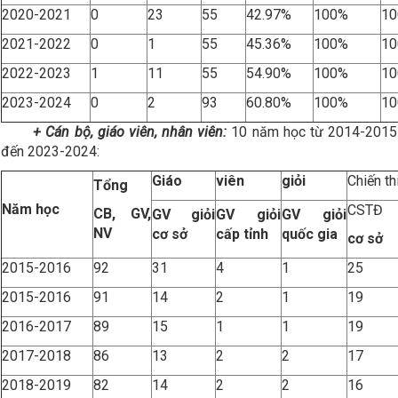
2020-2021
0
23
55
42.97%
100%
1
2021-2022
0
1
55
45.36%
100%
1
2022-2023
1
11
55
54.90%
100%
1
2023-2024
0
2
93
60.80%
100%
1
+ Cán bộ, giáo viên, nhân viên:
10 năm học từ 2014-2015
đến 2023-2024:
Giáo
viên
giỏi
Chiến th
Tổng
Năm học
CSTĐ
CB, GV,
GV giỏi
GV giỏi
GV giỏi
NV
cơ sở
cấp tỉnh
quốc gia
cơ sở
2015-2016
92
31
4
1
25
2015-2016
91
14
2
1
19
2016-2017
89
15
1
1
19
2017-2018
86
13
2
2
17
2018-2019
82
14
2
2
16