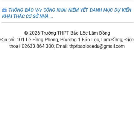
NGHỊ ĐỊNH QUY ĐỊNH CHÍNH SÁCH ƯU ĐÃI TRONG LĨNH VỰC
ĐIỆN HẠT NHÂN
THÔNG BÁO V/v CÔNG KHAI NIÊM YẾT DANH MỤC DỰ KIẾN
KHAI THÁC CƠ SỞ NHÀ ...
© 2026 Trường THPT Bảo Lộc Lâm Đồng
Địa chỉ: 101 Lê Hồng Phong, Phường 1 Bảo Lộc, Lâm Đồng; Điện
thoại: 02633 864 300; Email: thptbaolocedu@gmail.com