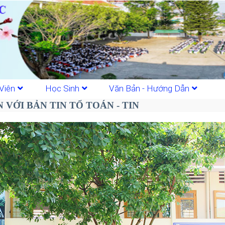
Viên
Học Sinh
Văn Bản - Hướng Dẫn
VỚI BẢN TIN TỔ TOÁN - TIN