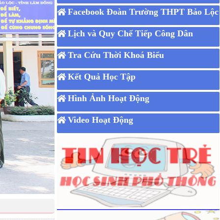
Facebook Đoàn Trường THPT Bảo Lộc
Lịch và Quy Chế Tiếp Công Dân
Tra Cứu Thời Khoá Biểu
Kết Quả Học Tập
Hình Ảnh Hoạt Động
Video Hoạt Động