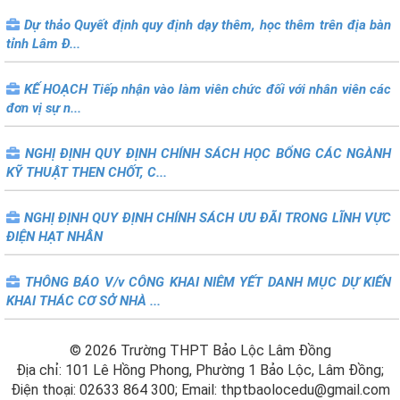
Dự thảo Quyết định quy định dạy thêm, học thêm trên địa bàn
tỉnh Lâm Đ...
KẾ HOẠCH Tiếp nhận vào làm viên chức đối với nhân viên các
đơn vị sự n...
NGHỊ ĐỊNH QUY ĐỊNH CHÍNH SÁCH HỌC BỔNG CÁC NGÀNH
KỸ THUẬT THEN CHỐT, C...
NGHỊ ĐỊNH QUY ĐỊNH CHÍNH SÁCH ƯU ĐÃI TRONG LĨNH VỰC
ĐIỆN HẠT NHÂN
THÔNG BÁO V/v CÔNG KHAI NIÊM YẾT DANH MỤC DỰ KIẾN
KHAI THÁC CƠ SỞ NHÀ ...
© 2026 Trường THPT Bảo Lộc Lâm Đồng
Địa chỉ: 101 Lê Hồng Phong, Phường 1 Bảo Lộc, Lâm Đồng;
Điện thoại: 02633 864 300; Email: thptbaolocedu@gmail.com