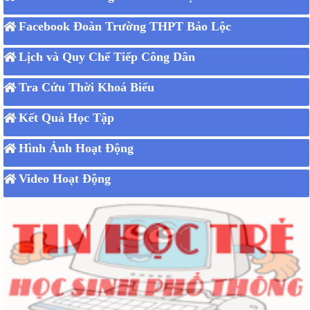
Facebook Đoàn Trường THPT Bảo Lộc
Lịch và Quy Chế Tiếp Công Dân
Tra Cứu Thời Khoá Biểu
Kết Quả Học Tập
Hình Ảnh Hoạt Động
Video Hoạt Động