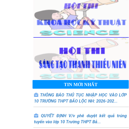
TIN MỚI NHẤT
THÔNG BÁO THỦ TỤC NHẬP HỌC VÀO LỚP
10 TRƯỜNG THPT BẢO LỘC NH: 2026-202...
QUYẾT ĐỊNH V/v phê duyệt kết quả trúng
tuyển vào lớp 10 Trường THPT Bả...