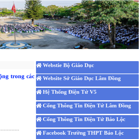
Webstie Bộ Giáo Dục
ng trong các
Website Sở Giáo Dục Lâm Đồng
Hệ Thống Điện Tử V5
Cổng Thông Tin Điện Tử Lâm Đồng
Cổng Thông Tin Điện Tử Bảo Lộc
Facebook Trường THPT Bảo Lộc