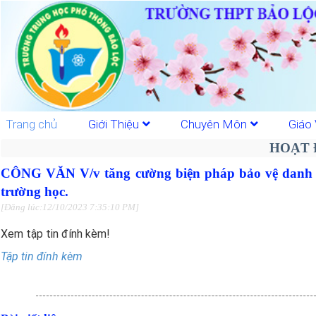
Trang chủ
Giới Thiệu
Chuyên Môn
Giáo 
HOẠT 
CÔNG VĂN V/v tăng cường biện pháp bảo vệ danh d
trường học.
[Đăng lúc:12/10/2023 7:35:10 PM]
Xem tập tin đính kèm!
Tập tin đính kèm