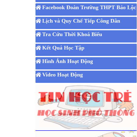
Facebook Đoàn Trường THPT Bảo Lộc
Lịch và Quy Chế Tiếp Công Dân
Tra Cứu Thời Khoá Biểu
Kết Quả Học Tập
Hình Ảnh Hoạt Động
Video Hoạt Động