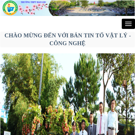
Tog
nav
CHÀO MỪNG ĐẾN VỚI BẢN TIN TỔ VẬT LÝ -
CÔNG NGHỆ