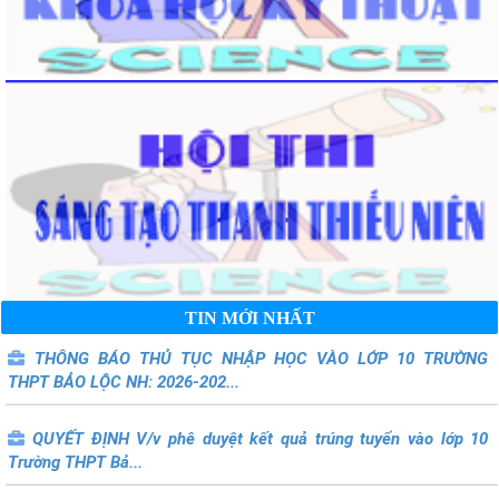
TIN MỚI NHẤT
THÔNG BÁO THỦ TỤC NHẬP HỌC VÀO LỚP 10 TRƯỜNG
THPT BẢO LỘC NH: 2026-202...
QUYẾT ĐỊNH V/v phê duyệt kết quả trúng tuyển vào lớp 10
Trường THPT Bả...