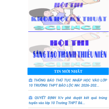
TIN MỚI NHẤT
THÔNG BÁO THỦ TỤC NHẬP HỌC VÀO LỚP
10 TRƯỜNG THPT BẢO LỘC NH: 2026-202...
QUYẾT ĐỊNH V/v phê duyệt kết quả trúng
tuyển vào lớp 10 Trường THPT Bả...