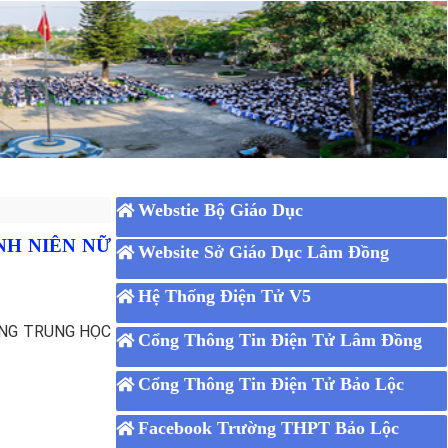
Webstie Bộ Giáo Dục
NH NIÊN NỮ
Website Sở Giáo Dục Lâm Đồng
Hệ Thống Điện Tử V5
ỜNG TRUNG HỌC
Cổng Thông Tin Điện Tử Lâm Đồng
Cổng Thông Tin Điện Tử Bảo Lộc
Facebook Trường THPT Bảo Lộc