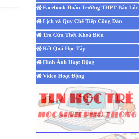
Facebook Đoàn Trường THPT Bảo Lộc
Lịch và Quy Chế Tiếp Công Dân
Tra Cứu Thời Khoá Biểu
Kết Quả Học Tập
Hình Ảnh Hoạt Động
Video Hoạt Động