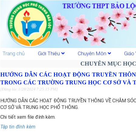
Trang chủ
Giới Thiệu
Chuyên Môn
Giáo 
CHUYÊN MỤC HỌC
HƯỚNG DẪN CÁC HOẠT ĐỘNG TRUYỀN THÔNG
TRONG CÁC TRƯỜNG TRUNG HỌC CƠ SỞ VÀ 
[Đăng lúc:1/28/2024 7:25:15 PM]
HƯỚNG DẪN CÁC HOẠT ĐỘNG TRUYỀN THÔNG VỀ CHĂM SÓC
CƠ SỞ VÀ TRUNG HỌC PHỔ THÔNG.
Chi tiết xem file đính kèm.
Tập tin đính kèm