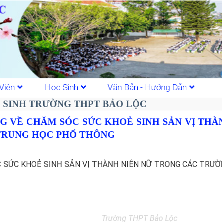
Viên
Học Sinh
Văn Bản - Hướng Dẫn
 SINH TRƯỜNG THPT BẢO LỘC
 VỀ CHĂM SÓC SỨC KHOẺ SINH SẢN VỊ THÀ
TRUNG HỌC PHỔ THÔNG
 SỨC KHOẺ SINH SẢN VỊ THÀNH NIÊN NỮ TRONG CÁC TRƯ
Trường THPT Bảo Lộc