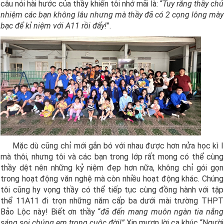
câu nói hài hước của thầy khiến tôi nhớ mãi là: “
Tuy rằng thầy chủ
nhiệm các bạn không lâu nhưng mà thầy đã có 2 cọng lông mày
bạc để kỉ niệm với A11 rồi đấy!
”.
Mặc dù cũng chỉ mới gắn bó với nhau được hơn nửa học kì I
mà thôi, nhưng tôi và các bạn trong lớp rất mong có thể cùng
thầy dệt nên những kỷ niệm đẹp hơn nữa, không chỉ gói gọn
trong hoạt động văn nghệ mà còn nhiều hoạt động khác. Chúng
tôi cũng hy vọng thầy có thể tiếp tục cùng đồng hành với tập
thể 11A11 đi trọn những năm cấp ba dưới mài trường THPT
Bảo Lộc này! Biết ơn thầy “
đã đến mang muôn ngàn tia nắng
sáng soi chúng em trong cuộc đời!”
Xin mượn lời ca khúc “Người