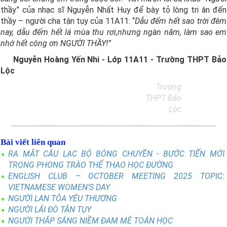
thầy” của nhạc sĩ Nguyễn Nhất Huy để bày tỏ lòng tri ân đến
thầy – người cha tận tụy của 11A11: “
Dẫu đếm hết sao trời đêm
nay, dẫu đếm hết lá mùa thu rơi,nhưng ngàn năm, làm sao em
nhớ hết công ơn NGƯỜI THẦY!”
Nguyễn Hoàng Yến Nhi - Lớp 11A11 - Trường THPT Bảo
Lộc
Trường
THPT Bảo
Lộc
Bài viết liên quan
RA MẮT CÂU LẠC BỘ BÓNG CHUYỀN - BƯỚC TIẾN MỚI
TRONG PHONG TRÀO THỂ THAO HỌC ĐƯỜNG
ENGLISH CLUB – OCTOBER MEETING 2025 TOPIC:
VIETNAMESE WOMEN’S DAY
NGƯỜI LAN TỎA YÊU THƯƠNG
NGƯỜI LÁI ĐÒ TẬN TỤY
NGƯỜI THẮP SÁNG NIỀM ĐAM MÊ TOÁN HỌC