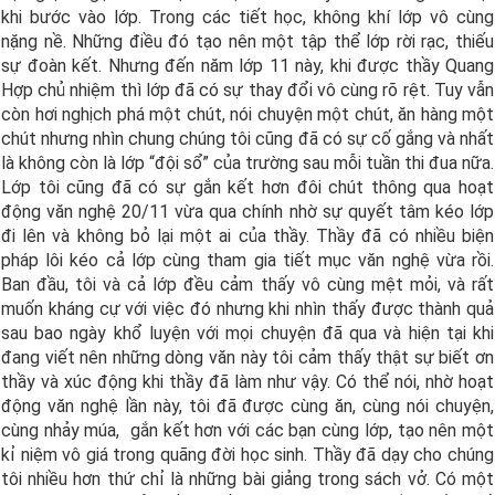
khi bước vào lớp. Trong các tiết học, không khí lớp vô cùng
nặng nề. Những điều đó tạo nên một tập thể lớp rời rạc, thiếu
sự đoàn kết. Nhưng đến năm lớp 11 này, khi được thầy Quang
Hợp chủ nhiệm thì lớp đã có sự thay đổi vô cùng rõ rệt. Tuy vẫn
còn hơi nghịch phá một chút, nói chuyện một chút, ăn hàng một
chút nhưng nhìn chung chúng tôi cũng đã có sự cố gắng và nhất
là không còn là lớp “đội sổ” của trường sau mỗi tuần thi đua nữa.
Lớp tôi cũng đã có sự gắn kết hơn đôi chút thông qua hoạt
động văn nghệ 20/11 vừa qua chính nhờ sự quyết tâm kéo lớp
đi lên và không bỏ lại một ai của thầy. Thầy đã có nhiều biện
pháp lôi kéo cả lớp cùng tham gia tiết mục văn nghệ vừa rồi.
Ban đầu, tôi và cả lớp đều cảm thấy vô cùng mệt mỏi, và rất
muốn kháng cự với việc đó nhưng khi nhìn thấy được thành quả
sau bao ngày khổ luyện với mọi chuyện đã qua và hiện tại khi
đang viết nên những dòng văn này tôi cảm thấy thật sự biết ơn
thầy và xúc động khi thầy đã làm như vậy. Có thể nói, nhờ hoạt
động văn nghệ lần này, tôi đã được cùng ăn, cùng nói chuyện,
cùng nhảy múa, gắn kết hơn với các bạn cùng lớp, tạo nên một
kỉ niệm vô giá trong quãng đời học sinh. Thầy đã dạy cho chúng
tôi nhiều hơn thứ chỉ là những bài giảng trong sách vở. Có một