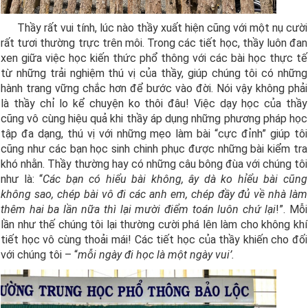
Thầy rất vui tính, lúc nào thầy xuất hiện cũng với một nụ cười
rất tươi thường trực trên môi. Trong các tiết học, thầy luôn đan
xen giữa việc học kiến thức phổ thông với các bài học thực tế
từ những trải nghiệm thú vị của thầy, giúp chúng tôi có những
hành trang vững chắc hơn để bước vào đời. Nói vậy không phải
là thầy chỉ lo kể chuyện ko thôi đâu! Việc dạy học của thầy
cũng vô cùng hiệu quả khi thầy áp dụng những phương pháp học
tập đa dạng, thú vị với những mẹo làm bài “cực đỉnh” giúp tôi
cũng như các bạn học sinh chinh phục được những bài kiểm tra
khó nhằn. Thầy thường hay có những câu bông đùa với chúng tôi
như là: “
Các bạn có hiểu bài không, ây dà ko hỉểu bài cũng
không sao, chép bài vô đi các anh em, chép đầy đủ về nhà làm
thêm hai ba lần nữa thì lại mười điểm toán luôn chứ lại
!”. Mỗi
lần như thế chúng tôi lại thường cười phá lên làm cho không khí
tiết học vô cùng thoải mái! Các tiết học của thầy khiến cho đối
với chúng tôi – “
mỗi ngày đi học là một ngày vui’.