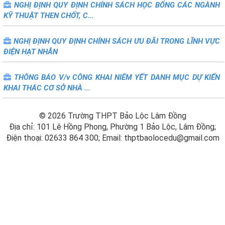
NGHỊ ĐỊNH QUY ĐỊNH CHÍNH SÁCH HỌC BỔNG CÁC NGÀNH
KỸ THUẬT THEN CHỐT, C...
NGHỊ ĐỊNH QUY ĐỊNH CHÍNH SÁCH ƯU ĐÃI TRONG LĨNH VỰC
ĐIỆN HẠT NHÂN
THÔNG BÁO V/v CÔNG KHAI NIÊM YẾT DANH MỤC DỰ KIẾN
KHAI THÁC CƠ SỞ NHÀ ...
© 2026 Trường THPT Bảo Lộc Lâm Đồng
Địa chỉ: 101 Lê Hồng Phong, Phường 1 Bảo Lộc, Lâm Đồng;
Điện thoại: 02633 864 300; Email: thptbaolocedu@gmail.com