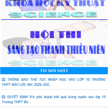
TIN MỚI NHẤT
THÔNG BÁO THỦ TỤC NHẬP HỌC VÀO LỚP 10 TRƯỜNG
THPT BẢO LỘC NH: 2026-202...
QUYẾT ĐỊNH V/v phê duyệt kết quả trúng tuyển vào lớp 10
Trường THPT Bả...