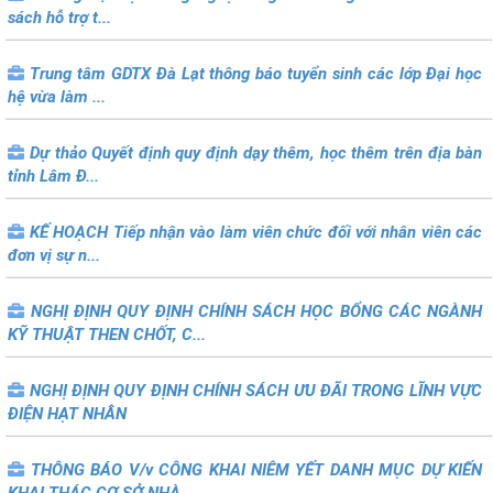
sách hỗ trợ t...
Trung tâm GDTX Đà Lạt thông báo tuyển sinh các lớp Đại học
hệ vừa làm ...
Dự thảo Quyết định quy định dạy thêm, học thêm trên địa bàn
tỉnh Lâm Đ...
KẾ HOẠCH Tiếp nhận vào làm viên chức đối với nhân viên các
đơn vị sự n...
NGHỊ ĐỊNH QUY ĐỊNH CHÍNH SÁCH HỌC BỔNG CÁC NGÀNH
KỸ THUẬT THEN CHỐT, C...
NGHỊ ĐỊNH QUY ĐỊNH CHÍNH SÁCH ƯU ĐÃI TRONG LĨNH VỰC
ĐIỆN HẠT NHÂN
THÔNG BÁO V/v CÔNG KHAI NIÊM YẾT DANH MỤC DỰ KIẾN
KHAI THÁC CƠ SỞ NHÀ ...