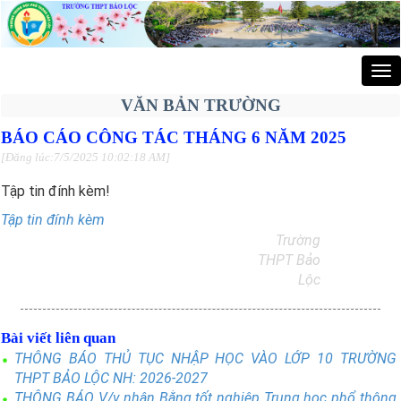
Tog
nav
VĂN BẢN TRƯỜNG
BÁO CÁO CÔNG TÁC THÁNG 6 NĂM 2025
[Đăng lúc:7/5/2025 10:02:18 AM]
Tập tin đính kèm!
Tập tin đính kèm
Trường
THPT Bảo
Lộc
Bài viết liên quan
THÔNG BÁO THỦ TỤC NHẬP HỌC VÀO LỚP 10 TRƯỜNG
THPT BẢO LỘC NH: 2026-2027
THÔNG BÁO V/v nhận Bằng tốt nghiệp Trung học phổ thông