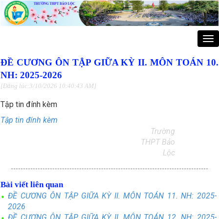
Tog
nav
ĐỀ CƯƠNG ÔN TẬP GIỮA KỲ II. MÔN TOÁN 10.
NH: 2025-2026
[Đăng lúc:3/10/2026 10:40:43 AM]
Tập tin đính kèm
Tập tin đính kèm
Trường
THPT Bảo
Lộc
Bài viết liên quan
ĐỀ CƯƠNG ÔN TẬP GIỮA KỲ II. MÔN TOÁN 11. NH: 2025-
2026
ĐỀ CƯƠNG ÔN TẬP GIỮA KỲ II. MÔN TOÁN 12. NH: 2025-