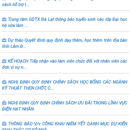
sách hỗ trợ t...
Trung tâm GDTX Đà Lạt thông báo tuyển sinh các lớp Đại học
hệ vừa làm ...
Dự thảo Quyết định quy định dạy thêm, học thêm trên địa bàn
tỉnh Lâm Đ...
KẾ HOẠCH Tiếp nhận vào làm viên chức đối với nhân viên các
đơn vị sự n...
NGHỊ ĐỊNH QUY ĐỊNH CHÍNH SÁCH HỌC BỔNG CÁC NGÀNH
KỸ THUẬT THEN CHỐT, C...
NGHỊ ĐỊNH QUY ĐỊNH CHÍNH SÁCH ƯU ĐÃI TRONG LĨNH VỰC
ĐIỆN HẠT NHÂN
THÔNG BÁO V/v CÔNG KHAI NIÊM YẾT DANH MỤC DỰ KIẾN
KHAI THÁC CƠ SỞ NHÀ ...