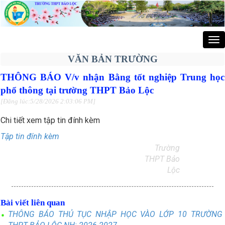
Tog
nav
VĂN BẢN TRƯỜNG
THÔNG BÁO V/v nhận Bằng tốt nghiệp Trung học
phổ thông tại trường THPT Bảo Lộc
[Đăng lúc:5/28/2026 2:03:06 PM]
Chi tiết xem tập tin đính kèm
Tập tin đính kèm
Trường
THPT Bảo
Lộc
Bài viết liên quan
THÔNG BÁO THỦ TỤC NHẬP HỌC VÀO LỚP 10 TRƯỜNG