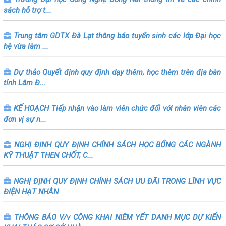
sách hỗ trợ t...
Trung tâm GDTX Đà Lạt thông báo tuyển sinh các lớp Đại học
hệ vừa làm ...
Dự thảo Quyết định quy định dạy thêm, học thêm trên địa bàn
tỉnh Lâm Đ...
KẾ HOẠCH Tiếp nhận vào làm viên chức đối với nhân viên các
đơn vị sự n...
NGHỊ ĐỊNH QUY ĐỊNH CHÍNH SÁCH HỌC BỔNG CÁC NGÀNH
KỸ THUẬT THEN CHỐT, C...
NGHỊ ĐỊNH QUY ĐỊNH CHÍNH SÁCH ƯU ĐÃI TRONG LĨNH VỰC
ĐIỆN HẠT NHÂN
THÔNG BÁO V/v CÔNG KHAI NIÊM YẾT DANH MỤC DỰ KIẾN