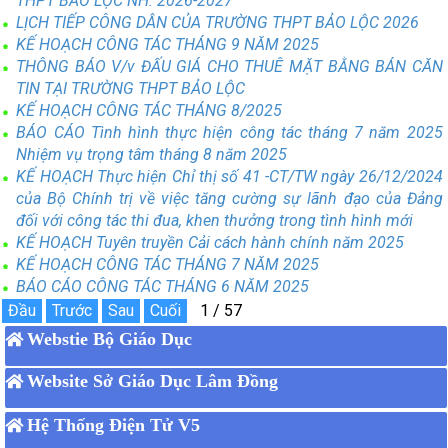
THPT BẢO LỘC NH: 2026-2027
LỊCH TIẾP CÔNG DÂN CỦA TRƯỜNG THPT BẢO LỘC 2026
KẾ HOẠCH CÔNG TÁC THÁNG 9 NĂM 2025
THÔNG BÁO V/v ĐẤU GIÁ CHO THUÊ MẶT BẰNG BÁN CĂN
TIN TẠI TRƯỜNG THPT BẢO LỘC
KẾ HOẠCH CÔNG TÁC THÁNG 8/2025
BÁO CÁO Tình hình thực hiện công tác tháng 7 năm 2025
Nhiệm vụ trọng tâm tháng 8 năm 2025
KẾ HOẠCH Thực hiện Chỉ thị số 41 -CT/TW ngày 26/12/2024
của Bộ Chính trị về việc tăng cường sự lãnh đạo của Đảng
đối với công tác thi đua, khen thưởng trong tình hình mới
KẾ HOẠCH Tuyên truyền Cải cách hành chính năm 2025
KẾ HOẠCH CÔNG TÁC THÁNG 7 NĂM 2025
BÁO CÁO CÔNG TÁC THÁNG 6 NĂM 2025
Webstie Bộ Giáo Dục
Website Sở Giáo Dục Lâm Đồng
Hệ Thống Điện Tử V5