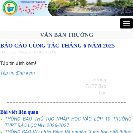
Tog
nav
VĂN BẢN TRƯỜNG
BÁO CÁO CÔNG TÁC THÁNG 6 NĂM 2025
[Đăng lúc:7/5/2025 10:02:18 AM]
Tập tin đính kèm!
Tập tin đính kèm
Trường
THPT Bảo
Lộc
Bài viết liên quan
THÔNG BÁO THỦ TỤC NHẬP HỌC VÀO LỚP 10 TRƯỜNG
THPT BẢO LỘC NH: 2026-2027
THÔNG BÁO V/v nhận Bằng tốt nghiệp Trung học phổ thông