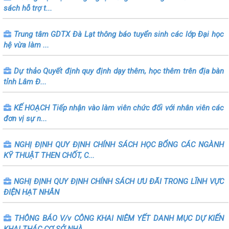
sách hỗ trợ t...
Trung tâm GDTX Đà Lạt thông báo tuyển sinh các lớp Đại học
hệ vừa làm ...
Dự thảo Quyết định quy định dạy thêm, học thêm trên địa bàn
tỉnh Lâm Đ...
KẾ HOẠCH Tiếp nhận vào làm viên chức đối với nhân viên các
đơn vị sự n...
NGHỊ ĐỊNH QUY ĐỊNH CHÍNH SÁCH HỌC BỔNG CÁC NGÀNH
KỸ THUẬT THEN CHỐT, C...
NGHỊ ĐỊNH QUY ĐỊNH CHÍNH SÁCH ƯU ĐÃI TRONG LĨNH VỰC
ĐIỆN HẠT NHÂN
THÔNG BÁO V/v CÔNG KHAI NIÊM YẾT DANH MỤC DỰ KIẾN
KHAI THÁC CƠ SỞ NHÀ ...