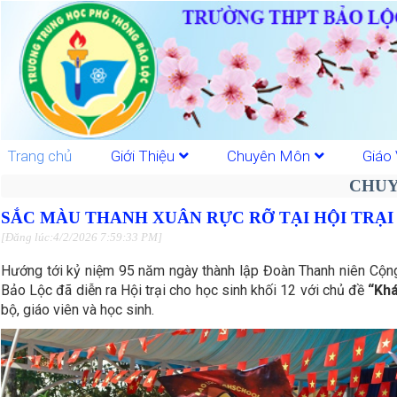
Trang chủ
Giới Thiệu
Chuyên Môn
Giáo 
CHUY
SẮC MÀU THANH XUÂN RỰC RỠ TẠI HỘI TRẠI
[Đăng lúc:4/2/2026 7:59:33 PM]
Hướng tới kỷ niệm 95 năm ngày thành lập Đoàn Thanh niên Cộn
Bảo Lộc đã diễn ra Hội trại cho học sinh khối 12 với chủ đề
“Khá
bộ, giáo viên và học sinh.