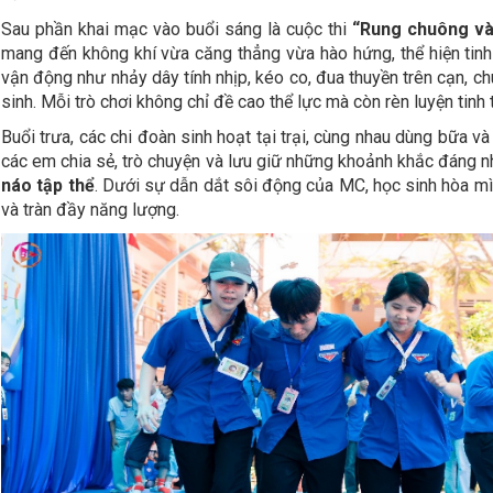
Sau phần khai mạc vào buổi sáng là cuộc thi
“Rung chuông v
mang đến không khí vừa căng thẳng vừa hào hứng, thể hiện tinh 
vận động như nhảy dây tính nhịp, kéo co, đua thuyền trên cạn, ch
sinh. Mỗi trò chơi không chỉ đề cao thể lực mà còn rèn luyện tinh
Buổi trưa, các chi đoàn sinh hoạt tại trại, cùng nhau dùng bữa v
các em chia sẻ, trò chuyện và lưu giữ những khoảnh khắc đáng nhớ
náo tập thể
. Dưới sự dẫn dắt sôi động của MC, học sinh hòa mìn
và tràn đầy năng lượng.