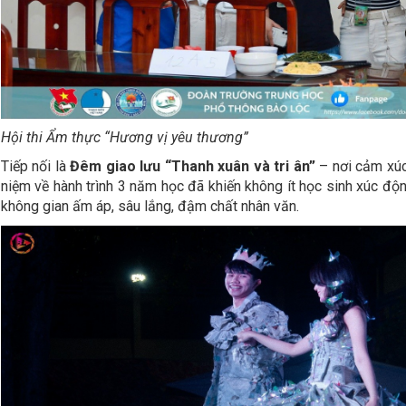
Hội thi Ẩm thực “Hương vị yêu thương”
Tiếp nối là
Đêm giao lưu “Thanh xuân và tri ân”
– nơi cảm xúc
niệm về hành trình 3 năm học đã khiến không ít học sinh xúc độn
không gian ấm áp, sâu lắng, đậm chất nhân văn.