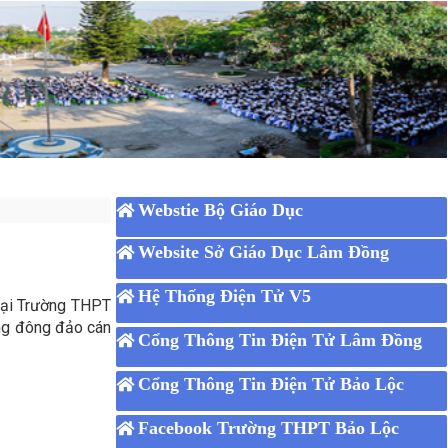
Webstie Bộ Giáo Dục
Website Sở Giáo Dục Lâm Đồng
Hệ Thống Điện Tử V5
tại Trường THPT
ùng đông đảo cán
Cổng Thông Tin Điện Tử Lâm Đồng
Cổng Thông Tin Điện Tử Bảo Lộc
Facebook Trường THPT Bảo Lộc