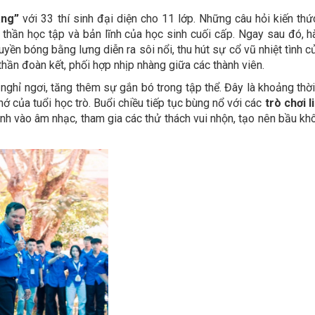
àng”
với 33 thí sinh đại diện cho 11 lớp. Những câu hỏi kiến thứ
thần học tập và bản lĩnh của học sinh cuối cấp. Ngay sau đó, hà
uyền bóng bằng lưng diễn ra sôi nổi, thu hút sự cổ vũ nhiệt tình 
 thần đoàn kết, phối hợp nhịp nhàng giữa các thành viên.
à nghỉ ngơi, tăng thêm sự gắn bó trong tập thể. Đây là khoảng thờ
 của tuổi học trò. Buổi chiều tiếp tục bùng nổ với các
trò chơi 
h vào âm nhạc, tham gia các thử thách vui nhộn, tạo nên bầu khô