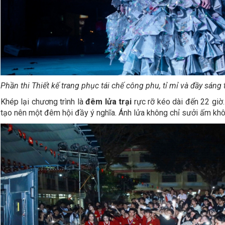
Phần thi Thiết kế trang phục tái chế công phu, tỉ mỉ và đầy sáng
Khép lại chương trình là
đêm lửa trại
rực rỡ kéo dài đến 22 giờ. 
tạo nên một đêm hội đầy ý nghĩa. Ánh lửa không chỉ sưởi ấm khôn