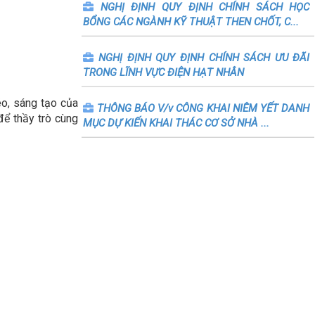
NGHỊ ĐỊNH QUY ĐỊNH CHÍNH SÁCH HỌC
BỔNG CÁC NGÀNH KỸ THUẬT THEN CHỐT, C...
NGHỊ ĐỊNH QUY ĐỊNH CHÍNH SÁCH ƯU ĐÃI
TRONG LĨNH VỰC ĐIỆN HẠT NHÂN
o, sáng tạo của
THÔNG BÁO V/v CÔNG KHAI NIÊM YẾT DANH
để thầy trò cùng
MỤC DỰ KIẾN KHAI THÁC CƠ SỞ NHÀ ...