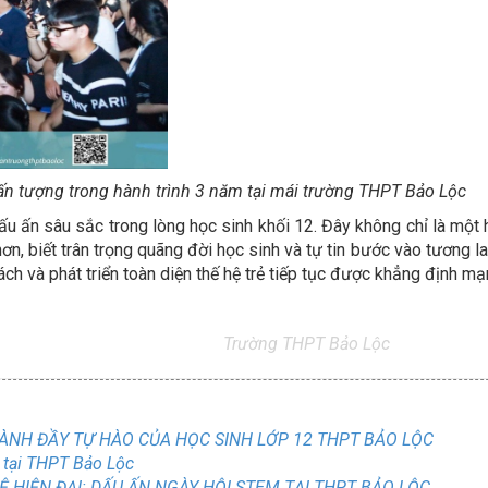
c ấn tượng trong hành trình 3 năm tại mái trường THPT Bảo Lộc
u dấu ấn sâu sắc trong lòng học sinh khối 12. Đây không chỉ là mộ
n, biết trân trọng quãng đời học sinh và tự tin bước vào tương lai
ch và phát triển toàn diện thế hệ trẻ tiếp tục được khẳng định m
Trường THPT Bảo Lộc
NH ĐẦY TỰ HÀO CỦA HỌC SINH LỚP 12 THPT BẢO LỘC
 tại THPT Bảo Lộc
 HIỆN ĐẠI: DẤU ẤN NGÀY HỘI STEM TẠI THPT BẢO LỘC