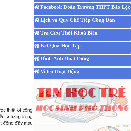
Facebook Đoàn Trường THPT Bảo Lộc
Lịch và Quy Chế Tiếp Công Dân
Tra Cứu Thời Khoá Biểu
Kết Quả Học Tập
Hình Ảnh Hoạt Động
Video Hoạt Động
ược thiết kế công
n ra trang trọng
oạt động đầy màu