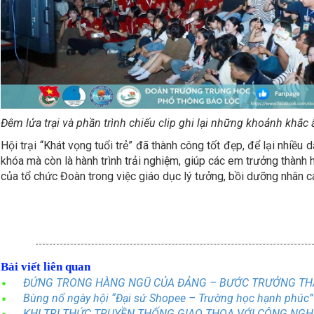
Đêm lửa trại và phần trình chiếu clip ghi lại những khoảnh khắ
Hội trại “Khát vọng tuổi trẻ” đã thành công tốt đẹp, để lại nhiề
khóa mà còn là hành trình trải nghiệm, giúp các em trưởng thành hơ
của tổ chức Đoàn trong việc giáo dục lý tưởng, bồi dưỡng nhân cá
Bài viết liên quan
ĐỨNG TRONG HÀNG NGŨ CỦA ĐẢNG – BƯỚC TRƯỞNG THÀ
Bùng nổ ngày hội “Đại sứ Shopee – Trường học hạnh phúc”
KHI TRI THỨC TRUYỀN THỐNG GIAO THOA VỚI CÔNG NGHỆ