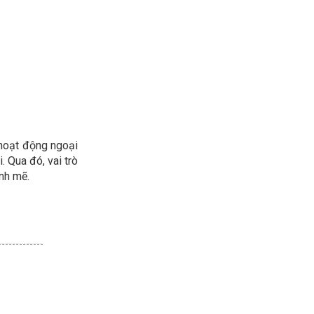
t hoạt động ngoại
. Qua đó, vai trò
ạnh mẽ.