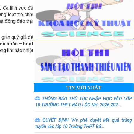
c đa lĩnh vực đã
ng loạt trò chơi
của đông đảo trại
i gian quý giá để
liên hoàn – hoạt
ng khí náo nhiệt
TIN MỚI NHẤT
THÔNG BÁO THỦ TỤC NHẬP HỌC VÀO LỚP
10 TRƯỜNG THPT BẢO LỘC NH: 2026-202...
QUYẾT ĐỊNH V/v phê duyệt kết quả trúng
tuyển vào lớp 10 Trường THPT Bả...