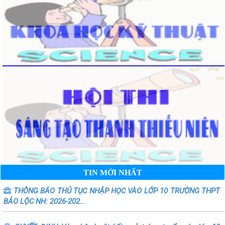
TIN MỚI NHẤT
THÔNG BÁO THỦ TỤC NHẬP HỌC VÀO LỚP 10 TRƯỜNG THPT
BẢO LỘC NH: 2026-202...