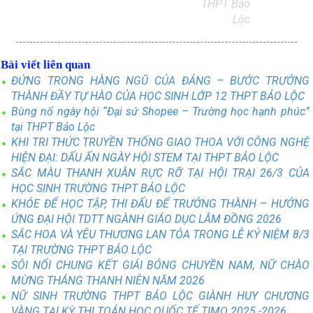
THPT Bảo
Lộc
Bài viết liên quan
ĐỨNG TRONG HÀNG NGŨ CỦA ĐẢNG – BƯỚC TRƯỞNG
THÀNH ĐẦY TỰ HÀO CỦA HỌC SINH LỚP 12 THPT BẢO LỘC
Bùng nổ ngày hội “Đại sứ Shopee – Trường học hạnh phúc”
tại THPT Bảo Lộc
KHI TRI THỨC TRUYỀN THỐNG GIAO THOA VỚI CÔNG NGHỆ
HIỆN ĐẠI: DẤU ẤN NGÀY HỘI STEM TẠI THPT BẢO LỘC
SẮC MÀU THANH XUÂN RỰC RỠ TẠI HỘI TRẠI 26/3 CỦA
HỌC SINH TRƯỜNG THPT BẢO LỘC
KHỎE ĐỂ HỌC TẬP, THI ĐẤU ĐỂ TRƯỞNG THÀNH – HƯỞNG
ỨNG ĐẠI HỘI TDTT NGÀNH GIÁO DỤC LÂM ĐỒNG 2026
SẮC HOA VÀ YÊU THƯƠNG LAN TỎA TRONG LỄ KỶ NIỆM 8/3
TẠI TRƯỜNG THPT BẢO LỘC
SÔI NỔI CHUNG KẾT GIẢI BÓNG CHUYỀN NAM, NỮ CHÀO
MỪNG THÁNG THANH NIÊN NĂM 2026
NỮ SINH TRƯỜNG THPT BẢO LỘC GIÀNH HUY CHƯƠNG
VÀNG TẠI KỲ THI TOÁN HỌC QUỐC TẾ TIMO 2025 -2026