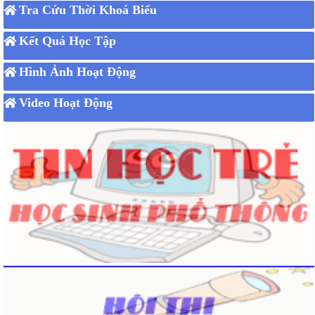
Tra Cứu Thời Khoá Biểu
Kết Quả Học Tập
Hình Ảnh Hoạt Động
Video Hoạt Động