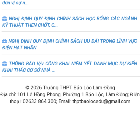
đơn vị sự n...
NGHỊ ĐỊNH QUY ĐỊNH CHÍNH SÁCH HỌC BỔNG CÁC NGÀNH
KỸ THUẬT THEN CHỐT, C...
NGHỊ ĐỊNH QUY ĐỊNH CHÍNH SÁCH ƯU ĐÃI TRONG LĨNH VỰC
ĐIỆN HẠT NHÂN
THÔNG BÁO V/v CÔNG KHAI NIÊM YẾT DANH MỤC DỰ KIẾN
KHAI THÁC CƠ SỞ NHÀ ...
© 2026 Trường THPT Bảo Lộc Lâm Đồng
Địa chỉ: 101 Lê Hồng Phong, Phường 1 Bảo Lộc, Lâm Đồng; Điện
thoại: 02633 864 300; Email: thptbaolocedu@gmail.com