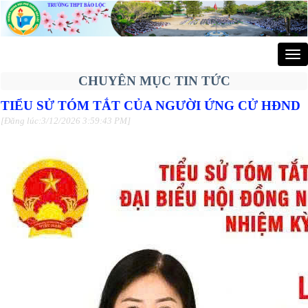
Tog
nav
CHUYÊN MỤC TIN TỨC
TIỂU SỬ TÓM TẮT CỦA NGƯỜI ỨNG CỬ HĐND
[Đăng lúc:3/12/2026 3:59:43 PM]